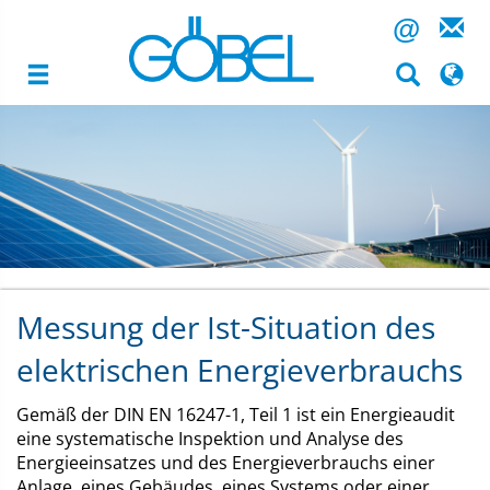
@
Hubert
Image
Göbel
GmbH
Inhalt
Highlight
Messung der Ist-Situation des
elektrischen Energieverbrauchs
Gemäß der DIN EN 16247-1, Teil 1 ist ein Energieaudit
eine systematische Inspektion und Analyse des
Energieeinsatzes und des Energieverbrauchs einer
Anlage, eines Gebäudes, eines Systems oder einer