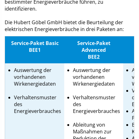
bestimmter Energieverbräuche führen, zu
identifizieren.
Die Hubert Göbel GmbH bietet die Beurteilung der
elektrischen Energieverbräuche in drei Paketen an:
Service-Paket Basic
Service-Paket
S
BEE1
Advanced
BEE2
Auswertung der
Auswertung der
Au
vorhandenen
vorhandenen
vo
Wirkenergiedaten
Wirkenergiedaten
Wi
Ve
Verhaltensmuster
Verhaltensmuster
de
des
des
En
Energieverbrauches
Energieverbrauches
Au
Pr
Ableitung von
Be
Maßnahmen zur
Ke
Reduktion des
Ab