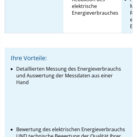
elektrische
Ma
Energieverbrauches
Re
ele
En
Ihre Vorteile:
Detaillierten Messung des Energieverbrauchs
und Auswertung der Messdaten aus einer
Hand
Bewertung des elektrischen Energieverbrauchs
UND technische Bewertung der Qualität Ihrer