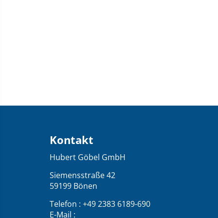
Kontakt
Kontakt
und
Hubert Göbel GmbH
Übersicht
über
Siemensstraße 42
59199 Bönen
die
Webseite
Telefon : +49 2383 6189-690
E-Mail :