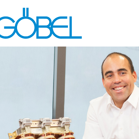
Hubert
Göbel
GmbH