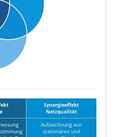
fekt
Synergieeffekt
e
Netzqualität
rmessung
Aufzeichnung von
estimmung
stationären und