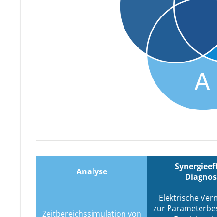
Synergieef
Analyse
Diagnos
Elektrische Ve
zur Parameterb
Zeitbereichssimulation von