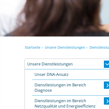
m
Inhalt
Startseite
Unsere Dienstleistungen
Dienstleist
m
Unsere Dienstleistungen
Unser DNA-Ansatz
Dienstleistungen im Bereich
Diagnose
Dienstleistungen im Bereich
Netzqualität und Energieeffizienz