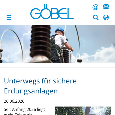
@
Hubert
Image
Göbel
GmbH
Inhalt
Highlight
Unterwegs für sichere
Erdungsanlagen
26.06.2026
Seit Anfang 2026 liegt