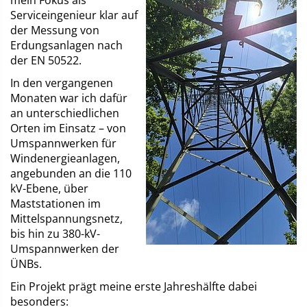
mein Fokus als
Serviceingenieur klar auf
der Messung von
m
Erdungsanlagen nach
der EN 50522.
In den vergangenen
Monaten war ich dafür
an unterschiedlichen
Orten im Einsatz – von
Umspannwerken für
m
Windenergieanlagen,
angebunden an die 110
kV-Ebene, über
Maststationen im
Mittelspannungsnetz,
bis hin zu 380-kV-
Umspannwerken der
ÜNBs.
Ein Projekt prägt meine erste Jahreshälfte dabei
besonders: