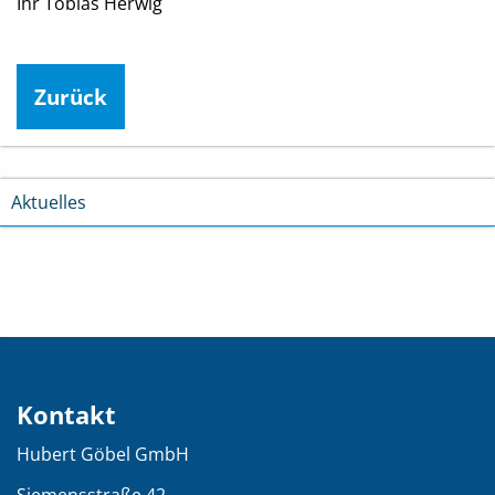
Ihr Tobias Herwig
Zurück
Aktuelles
Kontakt
Kontakt
und
Hubert Göbel GmbH
Übersicht