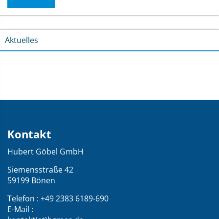
Aktuelles
Kontakt
Kontakt
und
Hubert Göbel GmbH
Übersicht
über
Siemensstraße 42
59199 Bönen
die
Webseite
Telefon : +49 2383 6189-690
E-Mail :