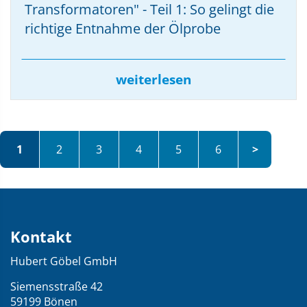
Transformatoren" - Teil 1: So gelingt die
richtige Entnahme der Ölprobe
weiterlesen
1
2
3
4
5
6
Kontakt
Kontakt
und
Hubert Göbel GmbH
Übersicht
über
Siemensstraße 42
59199 Bönen